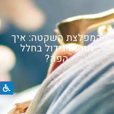
המפלצת השקטה: איך
מזהים גידול בחלל
הפה?