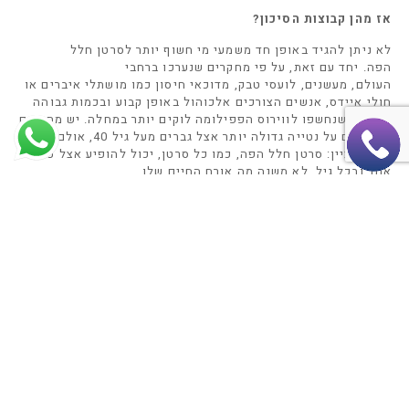
אז מהן קבוצות הסיכון
?
לא ניתן להגיד באופן חד משמעי מי חשוף יותר לסרטן חלל
הפה
.
יחד עם זאת
,
על פי מחקרים שנערכו ברחבי
העולם
,
מעשנים
,
לועסי טבק
,
מדוכאי חיסון כמו מושתלי איברים או
חולי איידס
,
אנשים הצורכים אלכוהול באופן קבוע ובכמות גבוהה
ואנשים שנחשפו לווירוס הפפילומה לוקים יותר במחלה
.
יש מחקרים
שמעידים על נטייה גדולה יותר אצל גברים מעל גיל
40,
אולם חשוב
מאוד לציין
:
סרטן חלל הפה
,
כמו כל סרטן
,
יכול להופיע אצל כל
אחד ובכל גיל
,
לא משנה מה אורח החיים שלו
.
בדרך כלל הגידול יופיע בלשון או ברצפת הפה
,
אך לעיתים גם
בחניכיים
,
בשפתיים או בריריות הפה
.
גידולים בחלל הפה יכולים גם
להיות גרורות של סרטן שמקורו באיבר אחר
,
כמו למשל
הריאות
,
מערכת העיכול
,
הערמונית
,
השד
,
העצמות והכליות
.
אם
אתם משתייכים לאחת הקבוצות שנמנו מעלה
,
חשוב שתהיו מודעים
לתסמינים
,
ושתדעו לזהות אותם
.
מהם התסמינים הנפוצים
?
הופעת כתמי לבנים בחלל הפה ובעיקר בלשון
,
או משטחים
אדומים
,
או משטחים בצבע מעורב של אדום ולבן בריריות חלל
הפה
,
עשויות להעיד על קיומו של גידול ממאיר
.
תסמין נוסף שצריך
להדליק אצלכם נורה אדומה הוא הימצאותו של כיב בודד בחלל