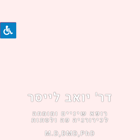
דר' יואב לייסר
רופא שיניים ומומחה
לכירורגיה פה ולסתות
M.D,DMD,phD