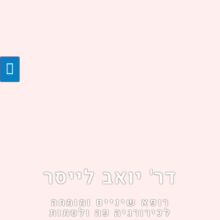
דר' יואב לייסר
רופא שיניים ומומחה
לכירורגיה פה ולסתות