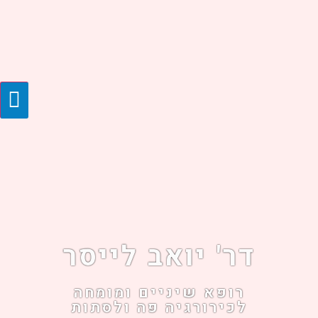
דר' יואב לייסר
רופא שיניים ומומחה
לכירורגיה פה ולסתות