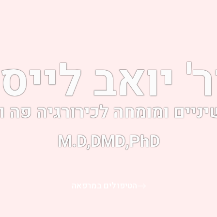
' יואב לייס
יניים ומומחה לכירורגיה פה ו
M.D,DMD,phD
הטיפולים במרפאה