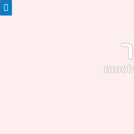
ר
לסתות