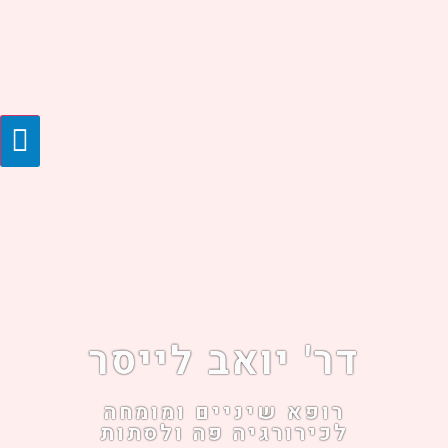
דר' יואב לייסר
רופא שיניים ומומחה
לכירורגיה פה ולסתות