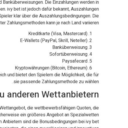
und Banküberweisungen. Die Einzahlungen werden in
. ivy bet ist jedoch dafür bekannt, Auszahlungen
 Spieler klar über die Auszahlungsbedingungen. Die
ter Zahlungsmethoden kann je nach Land variieren.
Kreditkarte (Visa, Mastercard)
E-Wallets (PayPal, Skrill, Neteller)
Banküberweisung
Sofortüberweisung
Paysafecard
Kryptowährungen (Bitcoin, Ethereum)
h und bietet den Spielern die Möglichkeit, die für
sie passende Zahlungsmethode zu wählen.
 zu anderen Wettanbietern
 Wettangebot, die wettbewerbsfähigen Quoten, die
icherweise ein größeres Angebot an Spezialwetten
en Anbietern sind die Bonusbedingungen bei ivy bet