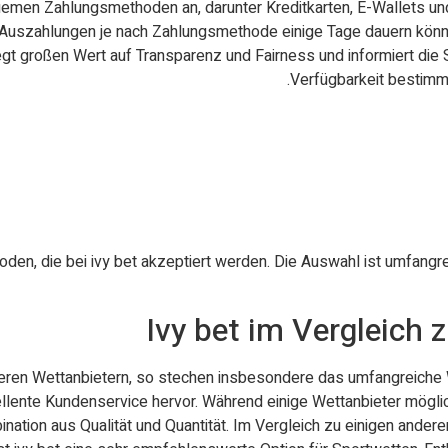
equemen Zahlungsmethoden an, darunter Kreditkarten, E-Wallets 
 Auszahlungen je nach Zahlungsmethode einige Tage dauern können
legt großen Wert auf Transparenz und Fairness und informiert die
Verfügbarkeit bestimm
en, die bei ivy bet akzeptiert werden. Die Auswahl ist umfangreic
Ivy bet im Vergleich
nderen Wettanbietern, so stechen insbesondere das umfangreiche
ellente Kundenservice hervor. Während einige Wettanbieter mögl
ation aus Qualität und Quantität. Im Vergleich zu einigen ander