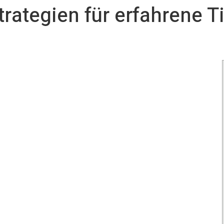
ategien für erfahrene Ti