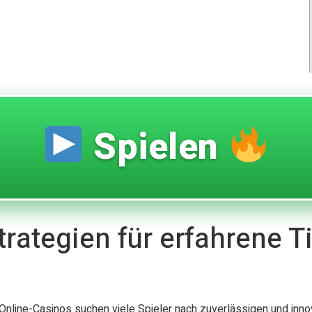
Spielen
ategien für erfahrene Ti
Online-Casinos suchen viele Spieler nach zuverlässigen und inno