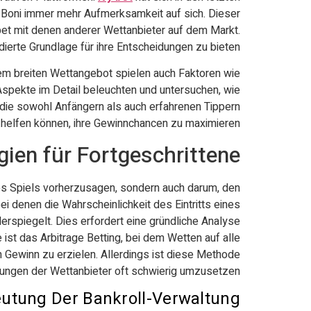
n Boni immer mehr Aufmerksamkeit auf sich. Dieser
 bet mit denen anderer Wettanbieter auf dem Markt.
dierte Grundlage für ihre Entscheidungen zu bieten.
nem breiten Wettangebot spielen auch Faktoren wie
Aspekte im Detail beleuchten und untersuchen, wie
, die sowohl Anfängern als auch erfahrenen Tippern
helfen können, ihre Gewinnchancen zu maximieren.
gien für Fortgeschrittene
ines Spiels vorherzusagen, sondern auch darum, den
i denen die Wahrscheinlichkeit des Eintritts eines
derspiegelt. Dies erfordert eine gründliche Analyse
 ist das Arbitrage Betting, bei dem Wetten auf alle
 Gewinn zu erzielen. Allerdings ist diese Methode
ngen der Wettanbieter oft schwierig umzusetzen.
utung Der Bankroll-Verwaltung