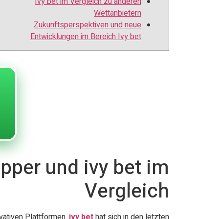
Ivy bet im Vergleich zu anderen
Wettanbietern
Zukunftsperspektiven und neue
Entwicklungen im Bereich Ivy bet
pper und ivy bet im
Vergleich
vativen Plattformen.
ivy bet
hat sich in den letzten